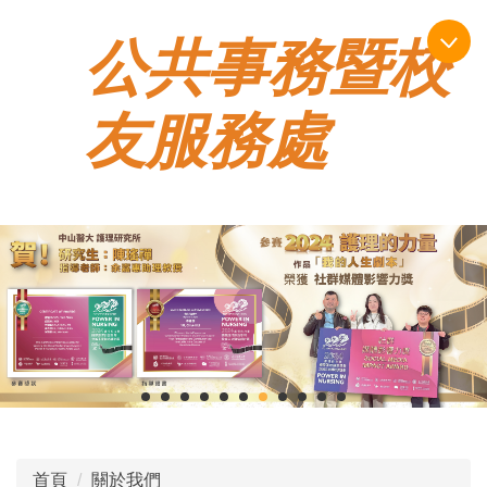
跳
公共事務暨校
到
主
要
友服務處
內
容
區
首頁
關於我們