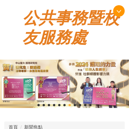
跳
公共事務暨校
到
主
要
友服務處
內
容
區
首頁
新聞焦點