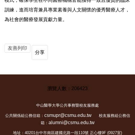
模式，確保學生在不同醫療機構皆能獲得一致且優質的臨床
訓練，進而培育兼具專業素養與人文關懷的優秀醫療人才，
為社會的醫療發展貢獻力量。
友善列印
分享
2
0
6
4
2
3
中山醫學大學公共事務暨校友服務處
csmupr@csmu.edu.tw
公共關係組公務信箱：
校友服務組公務信
alumni@csmu.edu.tw
箱：
地址：40201台中市南區建國北路一段110號 正心樓9F (0927室)