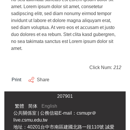
amet. Lorem ipsum dolor sit amet, consetetur
sadipscing elitr, sed diam nonumy eirmod tempor
invidunt ut labore et dolore magna aliquyam erat,
sed diam voluptua. At vero eos et accusam et justo
duo dolores et ea rebum. Stet clita kasd gubergren,
no sea takimata sanctus est Lorem ipsum dolor sit
amet.
Click Num:
212
Print
Share
2
0
7
9
0
1
繁體
简体
English
公共關係室 | 公務信箱E-mail：csmupr＠
live.csmu.edu.tw
地址：40201台中市南區建國北路一段110號 誠愛