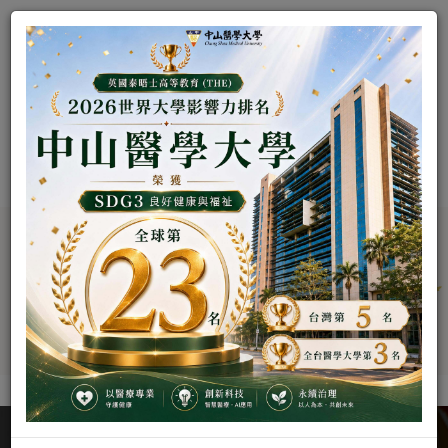
跳
公共事務暨校
到
主
要
友服務處
內
容
區